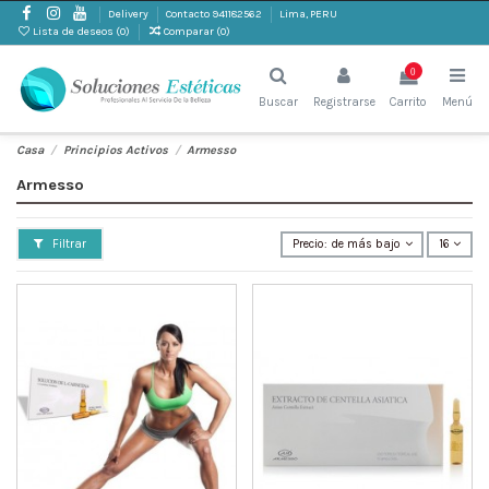
Delivery
Contacto 941182562
Lima, PERU
Lista de deseos (
0
)
Comparar (
0
)
0
Buscar
Registrarse
Carrito
Menú
Casa
Principios Activos
Armesso
Armesso
Filtrar
Precio: de más bajo a más alto
16