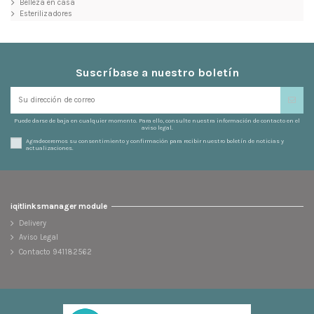
Belleza en casa
Esterilizadores
Suscríbase a nuestro boletín
Puede darse de baja en cualquier momento. Para ello, consulte nuestra información de contacto en el
aviso legal.
Agradeceremos su consentimiento y confirmación para recibir nuestro boletín de noticias y
actualizaciones.
iqitlinksmanager module
Delivery
Aviso Legal
Contacto 941182562