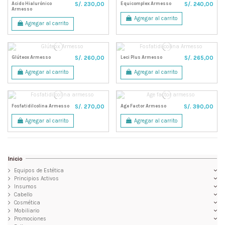
Acido Hialurónico
Equicomplex Armesso
S/. 230,00
S/. 240,00
Armesso
Agregar al carrito
Agregar al carrito
Glúteox Armesso
Leci Plus Armesso
S/. 260,00
S/. 265,00
Agregar al carrito
Agregar al carrito
Fosfatidilcolina Armesso
Age Factor Armesso
S/. 270,00
S/. 390,00
Agregar al carrito
Agregar al carrito
Inicio
Equipos de Estética
Principios Activos
Insumos
Cabello
Cosmética
Mobiliario
Promociones